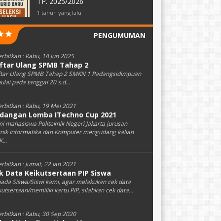
TP. 2025/2026
1 tahun yang lalu
PENGUMUMAN
erbitkan :
Rabu, 18 Jun 2025
ftar Ulang SPMB Tahap 2
tar Ulang SPMB Tahap 2 SMKN 1 Padangsidimpuan
ulai pada tanggal 20 s.d...
erbitkan :
Rabu, 19 Mei 2021
dangan Lomba ITechno Cup 2021
i mahasiswa Politeknik Negeri Jakarta jurusan
nik Informatika dan Komputer mengudang kalian
...
erbitkan :
Jumat, 22 Jan 2021
k Data Keikutsertaan PIP Siswa
ada Siswa/Siswi kami, agar melakukan cek data
kutsertaan/memiliki kartu PIP, silahkan cek data...
erbitkan :
Rabu, 30 Sep 2020