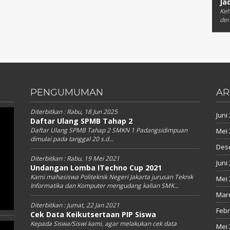
Ja
Keh
den
PENGUMUMAN
AR
Diterbitkan :
Rabu, 18 Jun 2025
Juni
Daftar Ulang SPMB Tahap 2
Daftar Ulang SPMB Tahap 2 SMKN 1 Padangsidimpuan
Mei 
dimulai pada tanggal 20 s.d...
Des
Diterbitkan :
Rabu, 19 Mei 2021
Juni
Undangan Lomba ITechno Cup 2021
Kami mahasiswa Politeknik Negeri Jakarta jurusan Teknik
Mei 
Informatika dan Komputer mengudang kalian SMK...
Mare
Diterbitkan :
Jumat, 22 Jan 2021
Febr
Cek Data Keikutsertaan PIP Siswa
Kepada Siswa/Siswi kami, agar melakukan cek data
Mei 