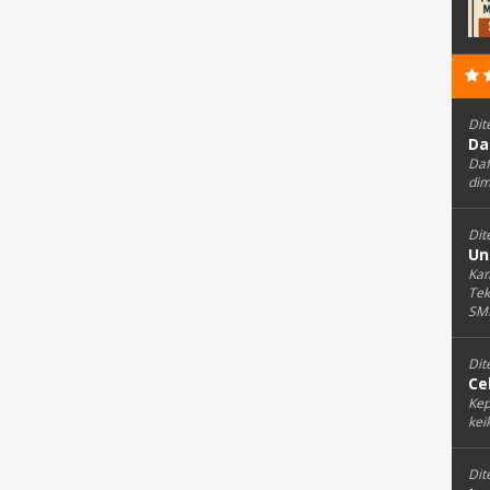
Dit
Da
Daf
dim
Dit
Un
Kam
Tek
SMK
Dit
Ce
Kep
kei
Dit