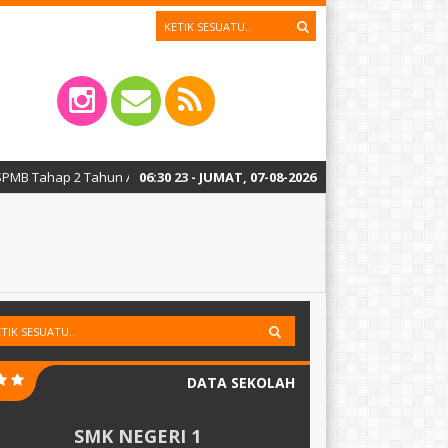
 Tahun Ajaran 2026/2027 dimulai pada tanggal 27, 29 dan 30 Juni 2026, p
06
:
30
24
- JUMAT, 07-08-2026
DATA SEKOLAH
SMK NEGERI 1