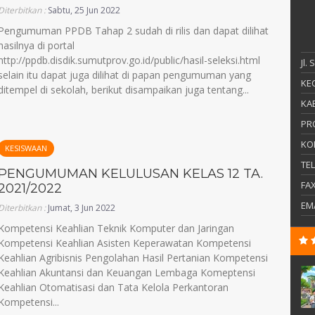
Diterbitkan :
Sabtu, 25 Jun 2022
Pengumuman PPDB Tahap 2 sudah di rilis dan dapat dilihat
hasilnya di portal
http://ppdb.disdik.sumutprov.go.id/public/hasil-seleksi.html
Jl.
selain itu dapat juga dilihat di papan pengumuman yang
KEC
ditempel di sekolah, berikut disampaikan juga tentang...
KAB
PR
KO
KESISWAAN
TE
PENGUMUMAN KELULUSAN KELAS 12 TA.
FA
2021/2022
EM
Diterbitkan :
Jumat, 3 Jun 2022
Kompetensi Keahlian Teknik Komputer dan Jaringan
Kompetensi Keahlian Asisten Keperawatan Kompetensi
Keahlian Agribisnis Pengolahan Hasil Pertanian Kompetensi
Keahlian Akuntansi dan Keuangan Lembaga Komeptensi
Keahlian Otomatisasi dan Tata Kelola Perkantoran
Kompetensi...