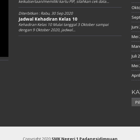
keikutsertaan/memiliki kartu PIP, silahkan cek data...
Okto
Diterbitkan :
Rabu, 30 Sep 2020
Sep
Jadwal Kehadiran Kelas 10
Kehadiran Kelas 10 Mulai tanggal 3 Oktober sampai
Juni
dengan 9 Oktober 2020, jadwal...
Mei 
Mare
Juli 
Mei 
Apri
KA
Kate
Copyright 2020
SMK Negeri 1 Padangsidimpuan