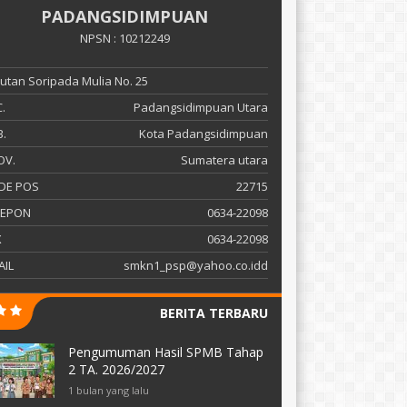
PADANGSIDIMPUAN
NPSN : 10212249
 Sutan Soripada Mulia No. 25
.
Padangsidimpuan Utara
.
Kota Padangsidimpuan
OV.
Sumatera utara
DE POS
22715
LEPON
0634-22098
X
0634-22098
AIL
smkn1_psp@yahoo.co.idd
BERITA TERBARU
Pengumuman Hasil SPMB Tahap
2 TA. 2026/2027
1 bulan yang lalu