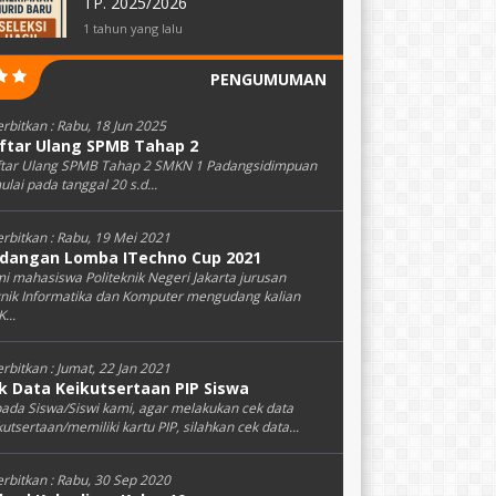
TP. 2025/2026
1 tahun yang lalu
PENGUMUMAN
erbitkan :
Rabu, 18 Jun 2025
ftar Ulang SPMB Tahap 2
tar Ulang SPMB Tahap 2 SMKN 1 Padangsidimpuan
ulai pada tanggal 20 s.d...
erbitkan :
Rabu, 19 Mei 2021
dangan Lomba ITechno Cup 2021
i mahasiswa Politeknik Negeri Jakarta jurusan
nik Informatika dan Komputer mengudang kalian
...
erbitkan :
Jumat, 22 Jan 2021
k Data Keikutsertaan PIP Siswa
ada Siswa/Siswi kami, agar melakukan cek data
kutsertaan/memiliki kartu PIP, silahkan cek data...
erbitkan :
Rabu, 30 Sep 2020