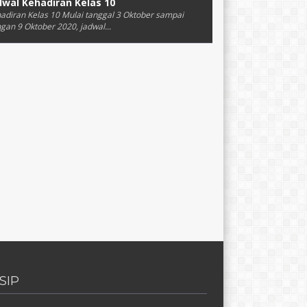
dwal Kehadiran Kelas 10
adiran Kelas 10 Mulai tanggal 3 Oktober sampai
gan 9 Oktober 2020, jadwal...
SIP