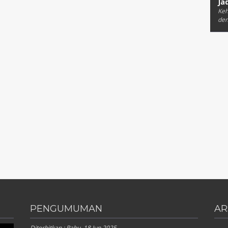
Ja
Keh
den
PENGUMUMAN
AR
Diterbitkan :
Rabu, 18 Jun 2025