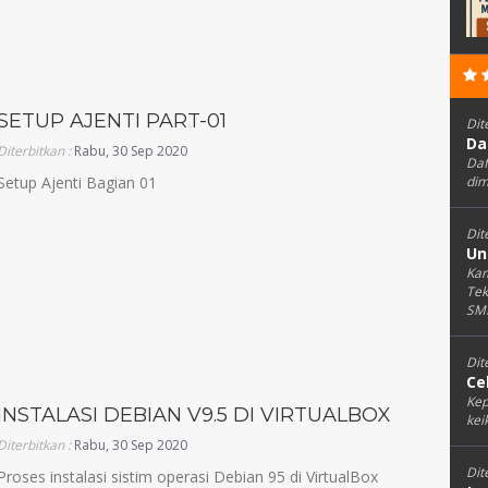
SETUP AJENTI PART-01
Dit
Da
Diterbitkan :
Rabu, 30 Sep 2020
Daf
Setup Ajenti Bagian 01
dim
Dit
Un
Kam
Tek
SMK
Dit
Ce
Kep
INSTALASI DEBIAN V9.5 DI VIRTUALBOX
kei
Diterbitkan :
Rabu, 30 Sep 2020
Dit
Proses instalasi sistim operasi Debian 95 di VirtualBox