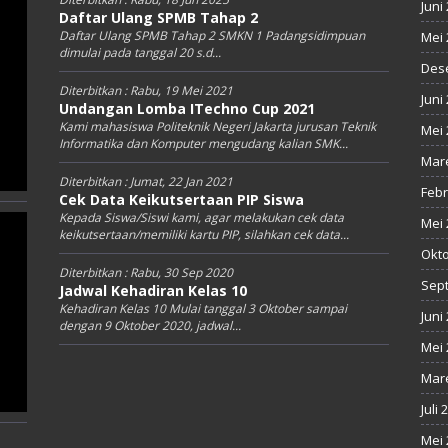
Juni
Daftar Ulang SPMB Tahap 2
Daftar Ulang SPMB Tahap 2 SMKN 1 Padangsidimpuan
Mei 
dimulai pada tanggal 20 s.d...
Des
Diterbitkan :
Rabu, 19 Mei 2021
Juni
Undangan Lomba ITechno Cup 2021
Kami mahasiswa Politeknik Negeri Jakarta jurusan Teknik
Mei 
Informatika dan Komputer mengudang kalian SMK...
Mare
Diterbitkan :
Jumat, 22 Jan 2021
Febr
Cek Data Keikutsertaan PIP Siswa
Kepada Siswa/Siswi kami, agar melakukan cek data
Mei 
keikutsertaan/memiliki kartu PIP, silahkan cek data...
Okto
Diterbitkan :
Rabu, 30 Sep 2020
Sep
Jadwal Kehadiran Kelas 10
Kehadiran Kelas 10 Mulai tanggal 3 Oktober sampai
Juni
dengan 9 Oktober 2020, jadwal...
Mei 
Mare
Juli 
Mei 