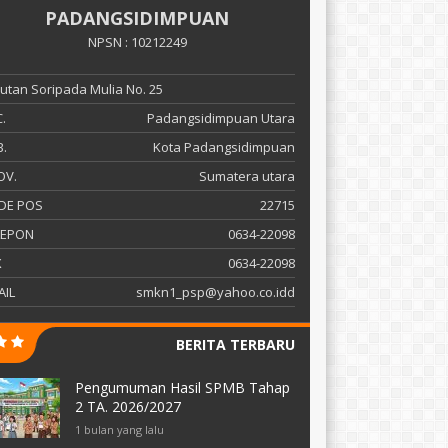
PADANGSIDIMPUAN
NPSN : 10212249
 Sutan Soripada Mulia No. 25
.
Padangsidimpuan Utara
.
Kota Padangsidimpuan
OV.
Sumatera utara
DE POS
22715
LEPON
0634-22098
X
0634-22098
AIL
smkn1_psp@yahoo.co.idd
BERITA TERBARU
Pengumuman Hasil SPMB Tahap
2 TA. 2026/2027
1 bulan yang lalu