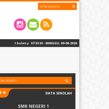
bulan yang lalu
/ Daftar Ulang SPMB Tahap 2 Tahun Ajaran 2026/2027 dimu
07
:
53
01
- MINGGU, 09-08-2026
DATA SEKOLAH
SMK NEGERI 1