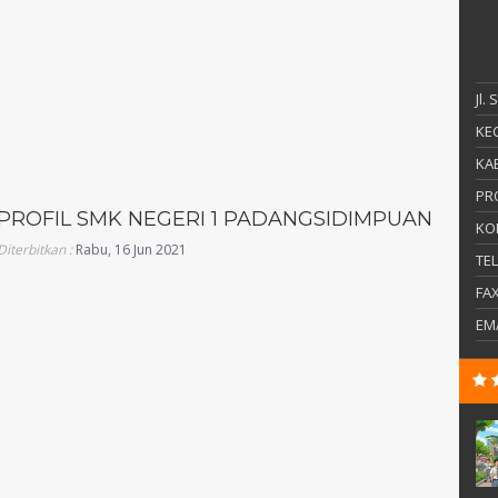
Jl.
KEC
KAB
PR
PROFIL SMK NEGERI 1 PADANGSIDIMPUAN
KO
Diterbitkan :
Rabu, 16 Jun 2021
TE
FA
EM