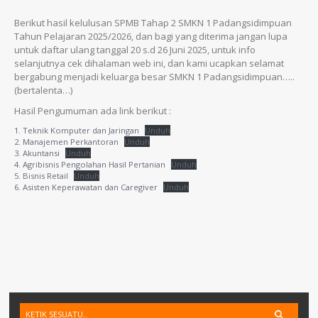
Berikut hasil kelulusan SPMB Tahap 2 SMKN 1 Padangsidimpuan
Tahun Pelajaran 2025/2026, dan bagi yang diterima jangan lupa
untuk daftar ulang tanggal 20 s.d 26 Juni 2025, untuk info
selanjutnya cek dihalaman web ini, dan kami ucapkan selamat
bergabung menjadi keluarga besar SMKN 1 Padangsidimpuan…..
(bertalenta…)
Hasil Pengumuman ada link berikut :
1. Teknik Komputer dan Jaringan
Unduh
2. Manajemen Perkantoran
Unduh
3. Akuntansi
Unduh
4. Agribisnis Pengolahan Hasil Pertanian
Unduh
5. Bisnis Retail
Unduh
6. Asisten Keperawatan dan Caregiver
Unduh