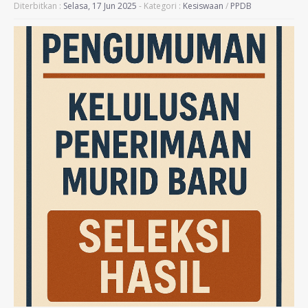
Diterbitkan :
Selasa, 17 Jun 2025
- Kategori :
Kesiswaan
/
PPDB