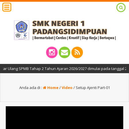
 Ulang SPMB Tahap 2 Tahun Ajaran 2026/2027 dimulai pada tanggal 27, 29 
Anda ada di :
Home
/
Video
/
Setup Ajenti Part-01