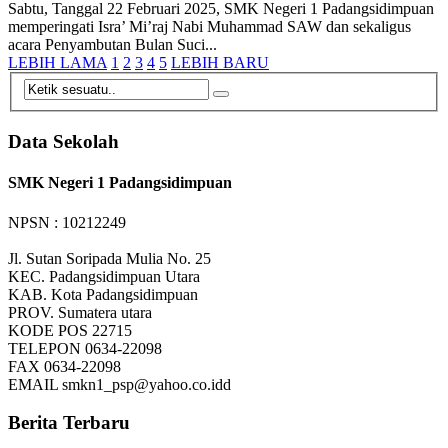
Sabtu, Tanggal 22 Februari 2025, SMK Negeri 1 Padangsidimpuan
memperingati Isra’ Mi’raj Nabi Muhammad SAW dan sekaligus
acara Penyambutan Bulan Suci...
LEBIH LAMA
1
2
3
4
5
LEBIH BARU
Data Sekolah
SMK Negeri 1 Padangsidimpuan
NPSN : 10212249
Jl. Sutan Soripada Mulia No. 25
KEC.
Padangsidimpuan Utara
KAB.
Kota Padangsidimpuan
PROV.
Sumatera utara
KODE POS
22715
TELEPON
0634-22098
FAX
0634-22098
EMAIL
smkn1_psp@yahoo.co.idd
Berita Terbaru